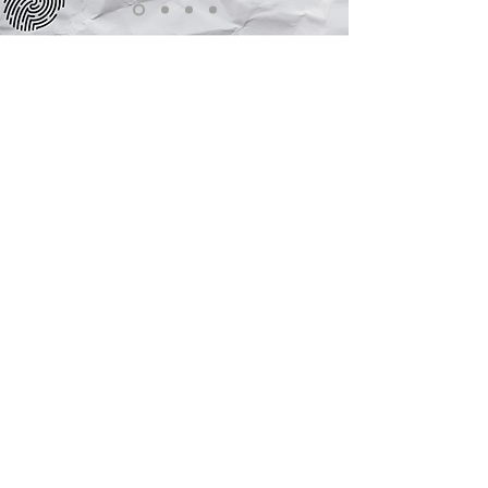
Folgen Sie uns
unauffällig
auf Whats App.
Es warten:
- Geheime Rabatte
- Kriminell gute Gewinnspiele
- Mörderische Einblicke hinter die
Kulissen
Einfach QR Code scannen oder auf das
Logo klicken
Sie haben
Fragen?
Wir sind gerne für Sie da!
tickets@moerderdinner.at
+43 660 50 30 892
(Di - Sa
11.00 - 18.00)