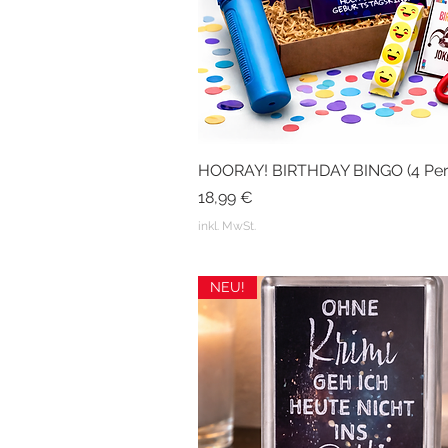
HOORAY! BIRTHDAY BINGO (4 Per
Schnellansicht
Preis
18,99 €
inkl. MwSt.
NEU!