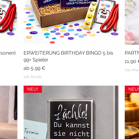
sonen)
ERWEITERUNG BIRTHDAY BINGO 5 bis
Schnellansicht
PART
99+ Spieler
Preis
11,90
Sale-Preis
ab
5,99 €
inkl. Mw
inkl. MwSt.
NEU!
NEU