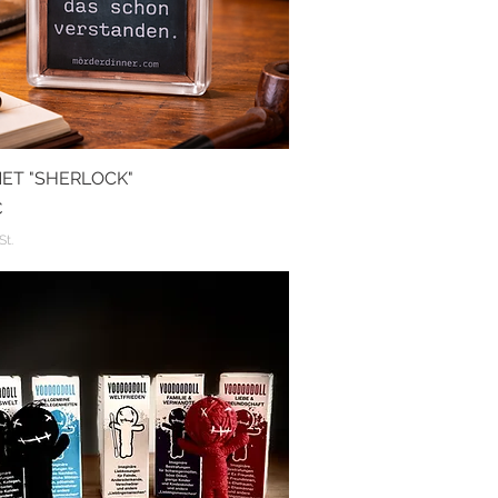
ET "SHERLOCK"
Schnellansicht
€
St.