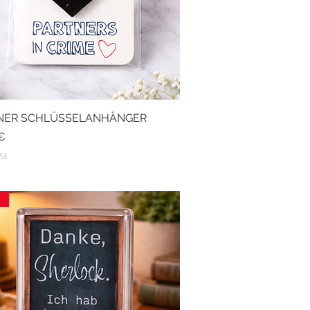
NER SCHLÜSSELANHÄNGER
Schnellansicht
 €
St.
!