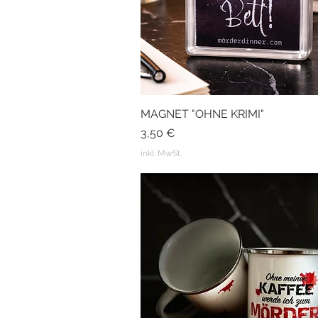
MAGNET "OHNE KRIMI"
Schnellansicht
Preis
3,50 €
inkl. MwSt.