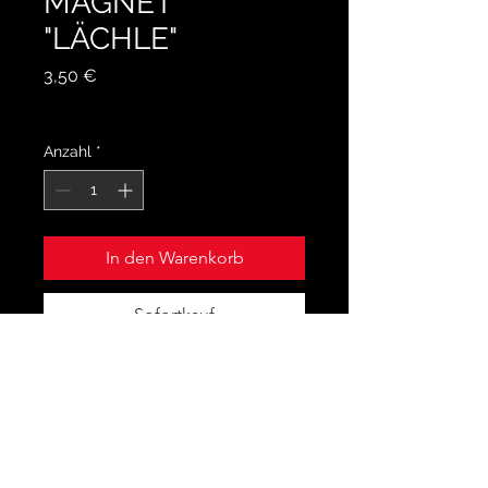
MAGNET
"LÄCHLE"
Preis
3,50 €
inkl. MwSt.
Anzahl
*
In den Warenkorb
Sofortkauf
Lächle, du kannst sie nicht alle
töten!
Der perfekte Magnet für alle
Spürnasen, Hobbydetektive und
Serien-Junkies. Vorsicht: Kann akute
Krimi-Laune auslösen. 😉