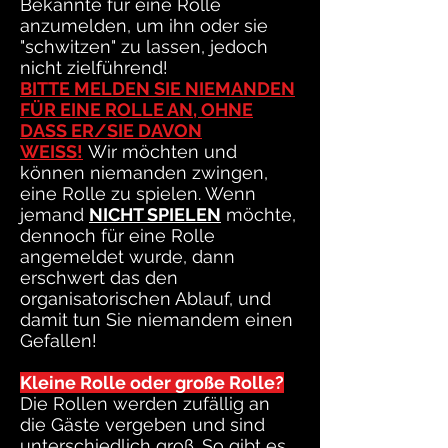
Bekannte für eine Rolle
anzumelden, um ihn oder sie
"schwitzen" zu lassen, jedoch
nicht zielführend!
BITTE MELDEN SIE NIEMANDEN
FÜR EINE ROLLE AN, OHNE
DASS ER/SIE DAVON
WEISS!
Wir möchten und
können niemanden zwingen,
eine Rolle zu spielen. Wenn
jemand
NICHT SPIELEN
möchte,
dennoch für eine Rolle
angemeldet wurde, dann
erschwert das den
organisatorischen Ablauf, und
damit tun Sie niemandem einen
Gefallen!
Kleine Rolle oder große Rolle?
Die Rollen werden zufällig an
die Gäste vergeben und sind
unterschiedlich groß. So gibt es