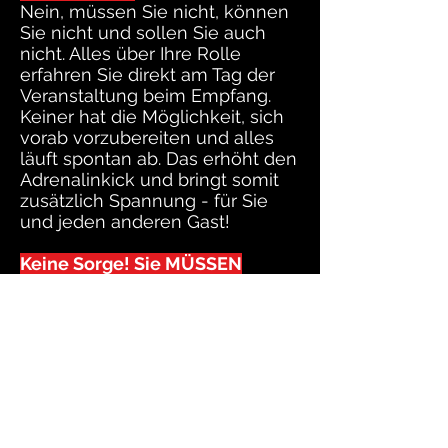
Nein, müssen Sie nicht, können
Sie nicht und sollen Sie auch
nicht. Alles über Ihre Rolle
erfahren Sie direkt am Tag der
Veranstaltung beim Empfang.
Keiner hat die Möglichkeit, sich
vorab vorzubereiten und alles
läuft spontan ab. Das erhöht den
Adrenalinkick und bringt somit
zusätzlich Spannung - für Sie
und jeden anderen Gast!
Keine Sorge! Sie MÜSSEN
NICHT MITSPIELEN!
Wie schon erwähnt, wird bereits
bei der Buchung abgefragt, ob
und wie viele Personen
mitspielen möchten. Wenn Sie
angegeben haben, nicht
mitspielen zu wollen, dann
erhalten Sie von uns auch keine