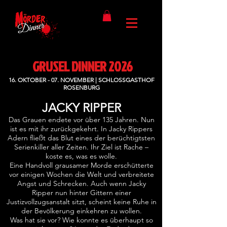
GRUSEL DINNER 2026
16. OKTOBER - 07. NOVEMBER | SCHLOSSGASTHOF
ROSENBURG
JACKY RIPPER
Das Grauen endete vor über 135 Jahren. Nun
ist es mit ihr zurückgekehrt. In Jacky Rippers
Adern fließt das Blut eines der berüchtigtsten
Serienkiller aller Zeiten. Ihr Ziel ist Rache –
koste es, was es wolle.
Eine Handvoll grausamer Morde erschütterte
vor einigen Wochen die Welt und verbreitete
Angst und Schrecken. Auch wenn Jacky
Ripper nun hinter Gittern einer
Justizvollzugsanstalt sitzt, scheint keine Ruhe in
der Bevölkerung einkehren zu wollen.
Was hat sie vor? Wie konnte es überhaupt so